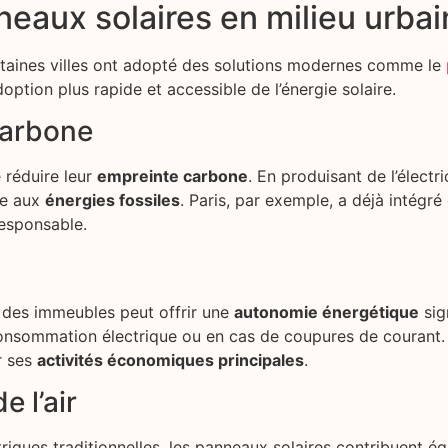
eaux solaires en milieu urbai
rtaines villes ont adopté des solutions modernes comme le
option plus rapide et accessible de l’énergie solaire.
carbone
 réduire leur
empreinte carbone
. En produisant de l’électr
ce aux
énergies fossiles
. Paris, par exemple, a déjà intégr
esponsable.
ts des immeubles peut offrir une
autonomie énergétique
sig
onsommation électrique ou en cas de coupures de courant. 
r ses
activités économiques principales
.
e l’air
triques traditionnelles, les panneaux solaires contribuent é